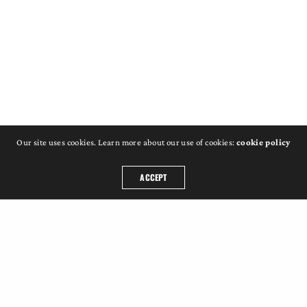
Our site uses cookies. Learn more about our use of cookies:
cookie policy
ACCEPT
Weltweites touring internationaler, zeitgenössischer
Tanzkompanien.