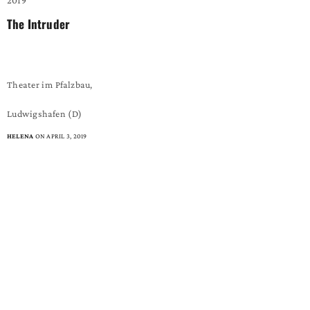
The Intruder
– an autopsy –
Theater im Pfalzbau,
Ludwigshafen (D)
HELENA
ON APRIL 3, 2019